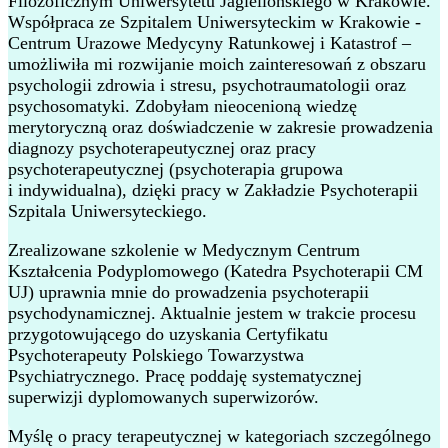
Filozoficznym Uniwersytetu Jagiellońskiego w Krakowie.
Współpraca ze Szpitalem Uniwersyteckim w Krakowie -
Centrum Urazowe Medycyny Ratunkowej i Katastrof –
umożliwiła mi rozwijanie moich zainteresowań z obszaru
psychologii zdrowia i stresu, psychotraumatologii oraz
psychosomatyki. Zdobyłam nieocenioną wiedzę
merytoryczną oraz doświadczenie w zakresie prowadzenia
diagnozy psychoterapeutycznej oraz pracy
psychoterapeutycznej (psychoterapia grupowa
i indywidualna), dzięki pracy w Zakładzie Psychoterapii
Szpitala Uniwersyteckiego.
Zrealizowane szkolenie w Medycznym Centrum
Kształcenia Podyplomowego (Katedra Psychoterapii CM
UJ) uprawnia mnie do prowadzenia psychoterapii
psychodynamicznej. Aktualnie jestem w trakcie procesu
przygotowującego do uzyskania Certyfikatu
Psychoterapeuty Polskiego Towarzystwa
Psychiatrycznego. Pracę poddaję systematycznej
superwizji dyplomowanych superwizorów.
Myślę o pracy terapeutycznej w kategoriach szczególnego